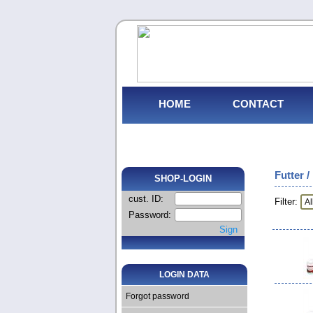
HOME
CONTACT
Futter /
SHOP-LOGIN
cust. ID:
Filter:
Password:
Sign
LOGIN DATA
Forgot password