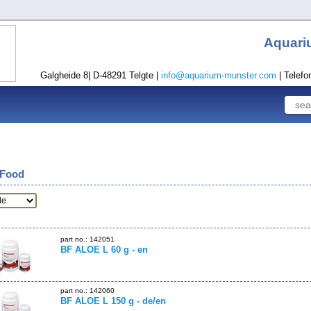
Aquari
Galgheide 8| D-48291 Telgte |
info@aquarium-munster.com
| Telefo
 Food
part no.: 142051
BF ALOE L 60 g - en
part no.: 142060
BF ALOE L 150 g - de/en